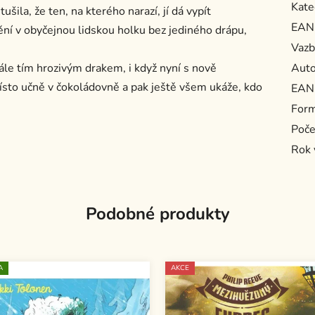
Kate
šila, že ten, na kterého narazí, jí dá vypít
EAN
ní v obyčejnou lidskou holku bez jediného drápu,
Vazb
ále tím hrozivým drakem, i když nyní s nově
Auto
místo učně v čokoládovně a pak ještě všem ukáže, kdo
EAN
For
Poče
Rok 
Podobné produkty
A
AKCE