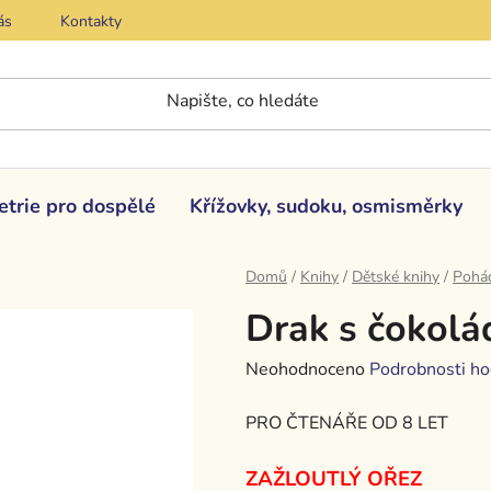
ás
Kontakty
etrie pro dospělé
Křížovky, sudoku, osmisměrky
Domů
/
Knihy
/
Dětské knihy
/
Pohád
Drak s čokol
Průměrné
Neohodnoceno
Podrobnosti ho
hodnocení
PRO ČTENÁŘE OD 8 LET
produktu
je
ZAŽLOUTLÝ OŘEZ
0,0