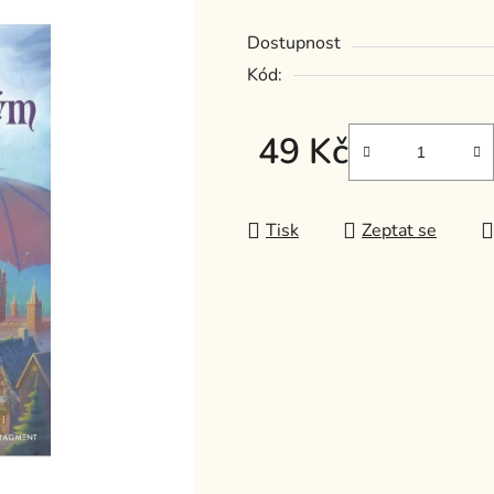
z
Dostupnost
5
Kód:
hvězdiček.
49 Kč
Měrná cena:
Tisk
Zeptat se