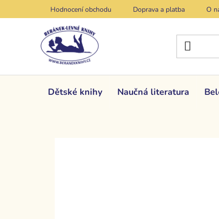
Přejít
Hodnocení obchodu
Doprava a platba
O n
na
obsah
Dětské knihy
Naučná literatura
Bel