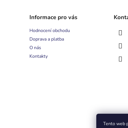
Z
á
Informace pro vás
Kont
p
a
Hodnocení obchodu
t
Doprava a platba
í
O nás
Kontakty
Tento web p