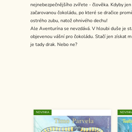
nejnebezpečnějšího zvířete - člověka. Kdyby jen tu
začarovanou čokoládu, po které se dračice promě
ostrého zubu, natož ohnivého dechu!
Ale Aventurína se nevzdává. V hloubi duše je st
objevenou vášní pro čokoládu. Stačí jen získat 
je tady drak. Nebo ne?
NOVINKA
NOVINK