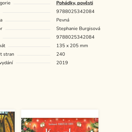
gorie
Pohádky, pověsti
9788025342084
a
Pevná
r
Stephanie Burgisová
9788025342084
mát
135 x 205 mm
t stran
240
vydání
2019