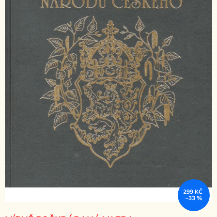
299 KČ
–33 %