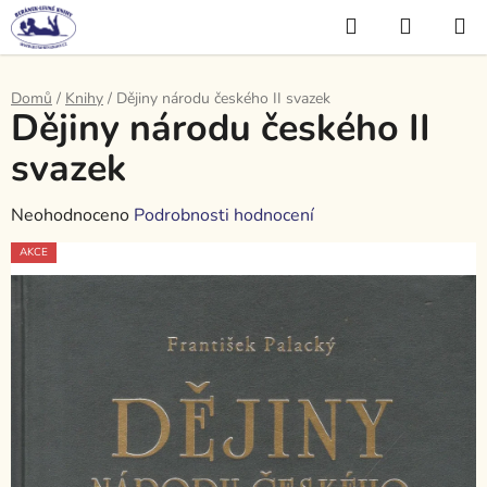
Přejít
Hledat
NÁKUP
na
KOŠÍK
obsah
Domů
/
Knihy
/
Dějiny národu českého II svazek
Dějiny národu českého II
svazek
Průměrné
Neohodnoceno
Podrobnosti hodnocení
hodnocení
AKCE
produktu
je
0,0
z
5
hvězdiček.