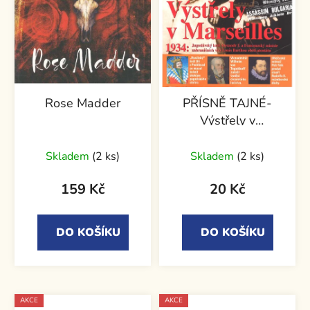
Rose Madder
PŘÍSNĚ TAJNÉ-
Výstřely v
Marseilles
Průměrné
Skladem
(2 ks)
Skladem
(2 ks)
hodnocení
produktu
159 Kč
20 Kč
je
5,0
DO KOŠÍKU
DO KOŠÍKU
z
5
hvězdiček.
AKCE
AKCE