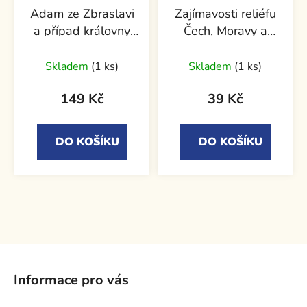
Adam ze Zbraslavi
Zajímavosti reliéfu
a případ královny
Čech, Moravy a
vdovy Rejčky
Slezska
Skladem
(1 ks)
Skladem
(1 ks)
149 Kč
39 Kč
DO KOŠÍKU
DO KOŠÍKU
Z
á
Informace pro vás
p
a