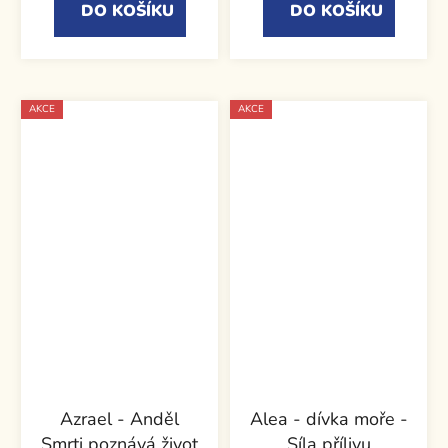
DO KOŠÍKU
DO KOŠÍKU
AKCE
AKCE
Azrael - Anděl
Alea - dívka moře -
Smrti poznává život
Síla přílivu