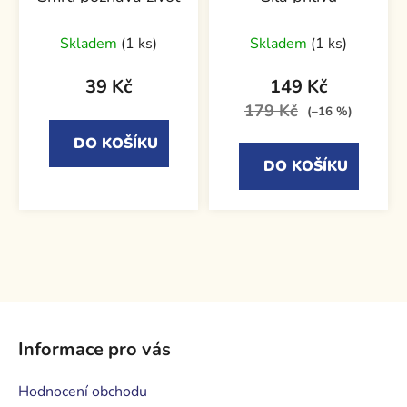
Skladem
(1 ks)
Skladem
(1 ks)
39 Kč
149 Kč
179 Kč
(–16 %)
DO KOŠÍKU
DO KOŠÍKU
Z
á
Informace pro vás
p
a
Hodnocení obchodu