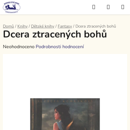
Přejít
Hledat
NÁKUP
na
KOŠÍK
obsah
Domů
/
Knihy
/
Dětské knihy
/
Fantasy
/
Dcera ztracených bohů
Dcera ztracených bohů
Průměrné
Neohodnoceno
Podrobnosti hodnocení
hodnocení
produktu
je
0,0
z
5
hvězdiček.