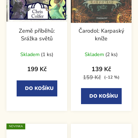
Země příběhů:
Čarodol: Karpaský
Srážka světů
kníže
Skladem
(1 ks)
Skladem
(2 ks)
199 Kč
139 Kč
159 Kč
(–12 %)
DO KOŠÍKU
DO KOŠÍKU
NOVINKA