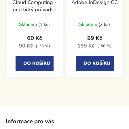
Cloud Computing -
Adobe InDesign CC
praktický průvodce
Skladem
(1 ks)
Skladem
(2 ks)
60 Kč
99 Kč
90 Kč
199 Kč
(–33 %)
(–50 %)
DO KOŠÍKU
DO KOŠÍKU
Z
á
Informace pro vás
p