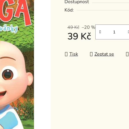
Dostupnost
0,0
Kód:
z
5
49 Kč
–20 %
hvězdiček.
39 Kč
Měrná cena:
Tisk
Zeptat se