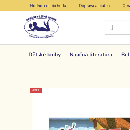
Přejít
Hodnocení obchodu
Doprava a platba
O n
na
obsah
Dětské knihy
Naučná literatura
Bel
AKCE