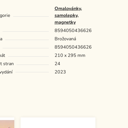
Omalovánky,
gorie
samolepky,
magnetky
8594050436626
a
Brožovaná
8594050436626
mát
210 x 295 mm
t stran
24
vydání
2023