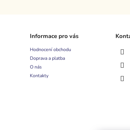
Z
á
Informace pro vás
Kont
p
a
Hodnocení obchodu
t
Doprava a platba
í
O nás
Kontakty