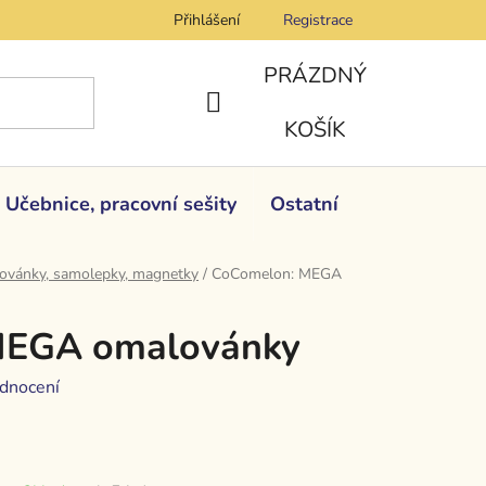
Přihlášení
Registrace
PRÁZDNÝ
NÁKUPNÍ
KOŠÍK
KOŠÍK
Učebnice, pracovní sešity
Ostatní
ovánky, samolepky, magnetky
/
CoComelon: MEGA
MEGA omalovánky
dnocení