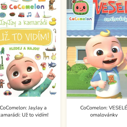
CoComelon: JayJay a
CoComelon: VESEL
kamarádi: Už to vidím!
omalovánky