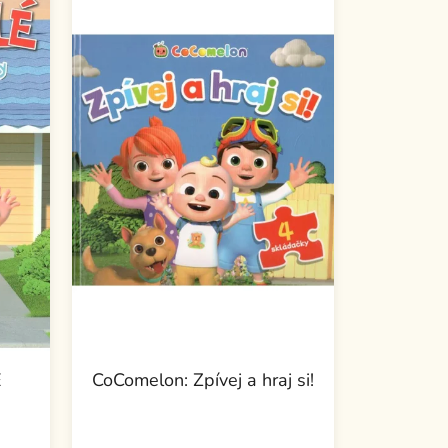
É
CoComelon: Zpívej a hraj si!