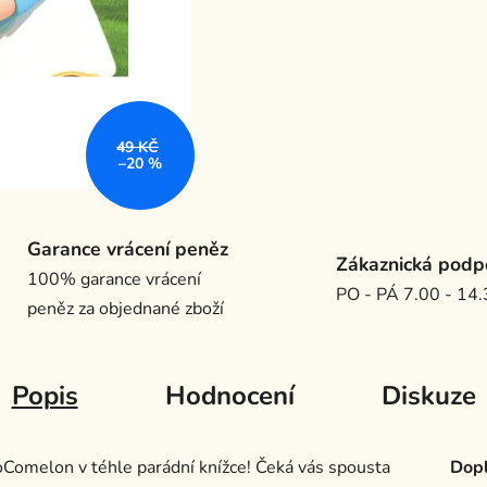
49 KČ
–20 %
Garance vrácení peněz
Zákaznická podp
100% garance vrácení
PO - PÁ 7.00 - 14
peněz za objednané zboží
Popis
Hodnocení
Diskuze
oComelon v téhle parádní knížce! Čeká vás spousta
Dopl