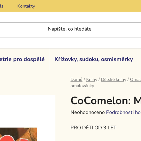
ás
Kontakty
etrie pro dospělé
Křížovky, sudoku, osmisměrky
Domů
/
Knihy
/
Dětské knihy
/
Omal
omalovánky
CoComelon: 
Průměrné
Neohodnoceno
Podrobnosti ho
hodnocení
PRO DĚTI OD 3 LET
produktu
je