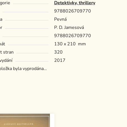
gorie
Detektivky, thrillery
9788026709770
a
Pevná
r
P. D. Jamesová
9788026709770
mát
130 x 210 mm
t stran
320
vydání
2017
oložka byla vyprodána…