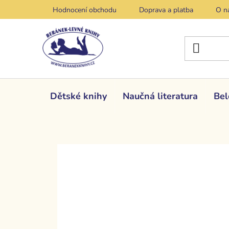
Přejít
Hodnocení obchodu
Doprava a platba
O n
na
obsah
Dětské knihy
Naučná literatura
Bel