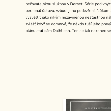
pečovatelskou službou v Dorset. Série podivných 
personál ústavu, vzbudí jeho podezření. Někomu s
vysvětlit jako nikým nezaviněnou nešťastnou ná
zvlášť když se domnívá, že někdo tuší jeho prav
plánu stát sám Dalhliesh. Ten se tak nakonec set