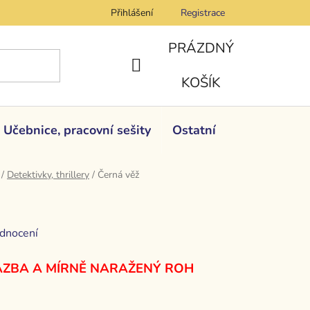
Přihlášení
Registrace
PRÁZDNÝ
NÁKUPNÍ
KOŠÍK
KOŠÍK
Učebnice, pracovní sešity
Ostatní
/
Detektivky, thrillery
/
Černá věž
dnocení
ZBA A MÍRNĚ NARAŽENÝ ROH