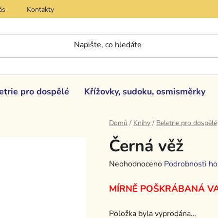
ás
Kontakty
etrie pro dospělé
Křížovky, sudoku, osmisměrky
Domů
/
Knihy
/
Beletrie pro dospělé
Černá věž
Průměrné
Neohodnoceno
Podrobnosti ho
hodnocení
MÍRNĚ POŠKRÁBANÁ VA
produktu
je
Položka byla vyprodána…
0,0