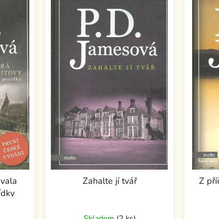
ovala
Zahalte jí tvář
Z pří
ídky
Skladem
(2 ks)