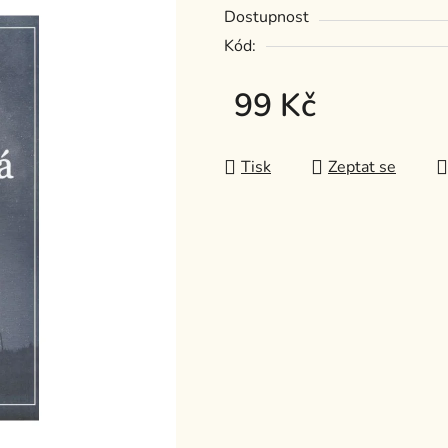
Dostupnost
z
Kód:
5
hvězdiček.
99 Kč
Měrná cena:
Tisk
Zeptat se