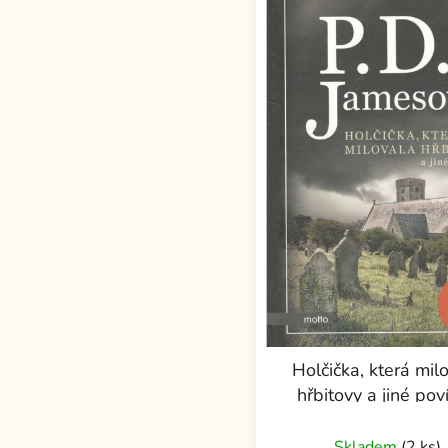
Holčička, která mil
hřbitovy a jiné pov
Skladem
(2 ks)