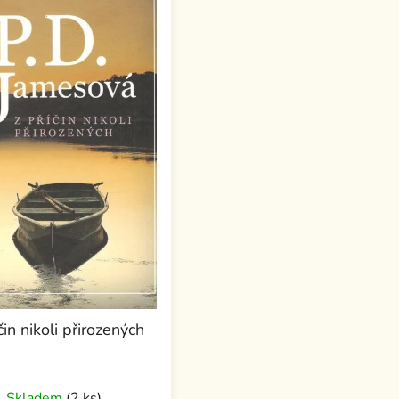
čin nikoli přirozených
Skladem
(2 ks)