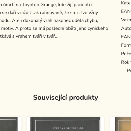
Kate
úmrtí na Toynton Grange, kde žijí pacienti i
EAN
e daří vraždit tak rafinovaně, že smrt lze vždy
Vazb
hodu. Ale i dokonalý vrah nakonec udělá chybu,
ý motiv. A proto se má poslední obětí jeho cynického
Auto
kává s vrahem tváří v tvář...
EAN
For
Poče
Rok 
P
Související produkty