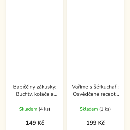
Babiččiny zákusky:
Vaříme s šéfkuchaři:
Buchty, koláče a
Osvědčené recepty
zákusky našich
z celého světa
babiček
Skladem
(4 ks)
Skladem
(1 ks)
149 Kč
199 Kč