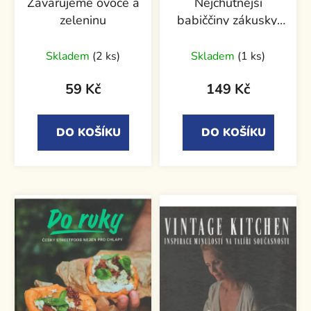
Zavařujeme ovoce a
Nejchutnější
zeleninu
babiččiny zákusky:
Buchty, koláče a
zákusky našich
Skladem
(2 ks)
Skladem
(1 ks)
babiček
59 Kč
149 Kč
DO KOŠÍKU
DO KOŠÍKU