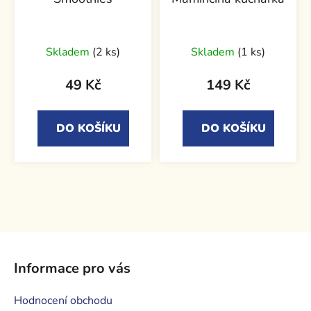
Skladem
(2 ks)
Skladem
(1 ks)
49 Kč
149 Kč
DO KOŠÍKU
DO KOŠÍKU
Z
á
Informace pro vás
p
a
Hodnocení obchodu