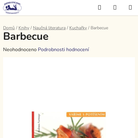
Přejít
Hledat
NÁKUP
na
KOŠÍK
obsah
Domů
/
Knihy
/
Naučná literatura
/
Kuchařky
/
Barbecue
Barbecue
Průměrné
Neohodnoceno
Podrobnosti hodnocení
hodnocení
produktu
je
0,0
z
5
hvězdiček.