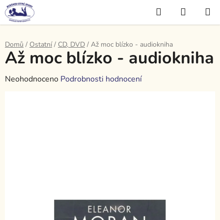
Přejít
Hledat
NÁKUP
na
KOŠÍK
obsah
Domů
/
Ostatní
/
CD, DVD
/
Až moc blízko - audiokniha
Až moc blízko - audiokniha
Průměrné
Neohodnoceno
Podrobnosti hodnocení
hodnocení
produktu
je
0,0
z
5
hvězdiček.