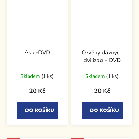
Asie-DVD
Ozvěny dávných
civilizací - DVD
Průměrné
Průměrné
Skladem
(1 ks)
Skladem
(1 ks)
hodnocení
hodnocení
produktu
produktu
20 Kč
20 Kč
je
je
5,0
5,0
DO KOŠÍKU
DO KOŠÍKU
z
z
5
5
hvězdiček.
hvězdiček.