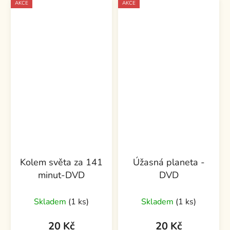
AKCE
AKCE
Kolem světa za 141
Úžasná planeta -
minut-DVD
DVD
Průměrné
Skladem
(1 ks)
Skladem
(1 ks)
hodnocení
produktu
20 Kč
20 Kč