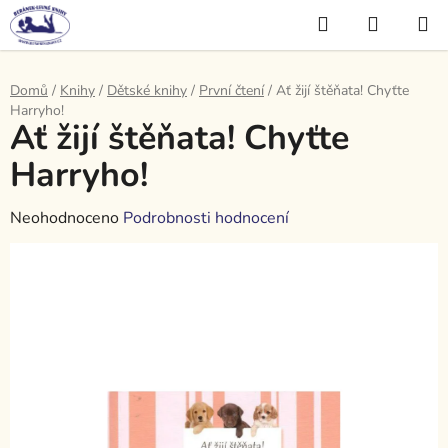
Přejít
Hledat
NÁKUP
na
KOŠÍK
obsah
Domů
/
Knihy
/
Dětské knihy
/
První čtení
/
Ať žijí štěňata! Chyťte
Harryho!
Ať žijí štěňata! Chyťte
Harryho!
Průměrné
Neohodnoceno
Podrobnosti hodnocení
hodnocení
produktu
je
0,0
z
5
hvězdiček.