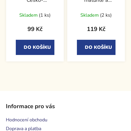
Česko-
maturitě a
anglický/anglicko-
příjimačkám na VŠ
český
Skladem
(1 ks)
Skladem
(2 ks)
99 Kč
119 Kč
DO KOŠÍKU
DO KOŠÍKU
Z
á
Informace pro vás
p
a
Hodnocení obchodu
t
Doprava a platba