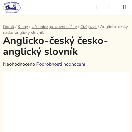
Přejít
Hledat
NÁKUP
na
KOŠÍK
obsah
Domů
/
Knihy
/
Učebnice, pracovní sešity
/
Cizí jazyk
/
Anglicko-český
česko-anglický slovník
Anglicko-český česko-
anglický slovník
Průměrné
Neohodnoceno
Podrobnosti hodnocení
hodnocení
produktu
je
0,0
z
5
hvězdiček.