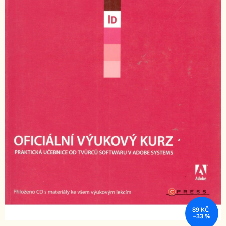
89 KČ
–33 %