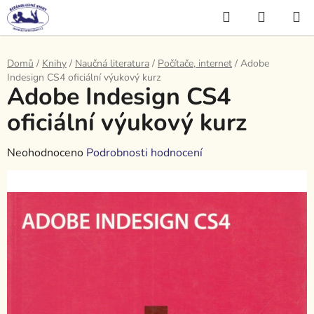
Přejít
Hledat
NÁKUP
na
KOŠÍK
obsah
Domů
/
Knihy
/
Naučná literatura
/
Počítače, internet
/
Adobe
Indesign CS4 oficiální výukový kurz
Adobe Indesign CS4
oficiální výukový kurz
Průměrné
Neohodnoceno
Podrobnosti hodnocení
hodnocení
produktu
je
0,0
z
5
hvězdiček.