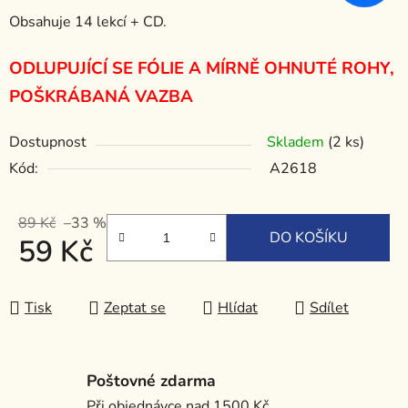
Obsahuje 14 lekcí + CD.
ODLUPUJÍCÍ SE FÓLIE A MÍRNĚ OHNUTÉ ROHY,
POŠKRÁBANÁ VAZBA
Dostupnost
Skladem
(2 ks)
Kód:
A2618
89 Kč
–33 %
DO KOŠÍKU
59 Kč
Měrná cena:
Tisk
Zeptat se
Hlídat
Sdílet
Poštovné zdarma
Při objednávce nad 1500 Kč