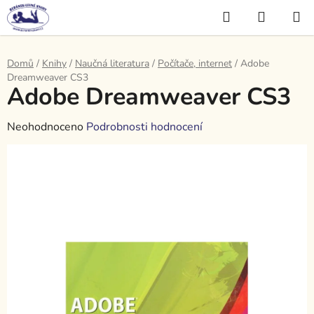
Přejít
Hledat
NÁKUP
na
KOŠÍK
obsah
Domů
/
Knihy
/
Naučná literatura
/
Počítače, internet
/
Adobe
Dreamweaver CS3
Adobe Dreamweaver CS3
Průměrné
Neohodnoceno
Podrobnosti hodnocení
hodnocení
produktu
je
0,0
z
5
hvězdiček.