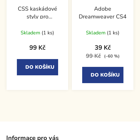
CSS kaskádové
Adobe
styly pro
Dreamweaver CS4
webdesignéry
Skladem
(1 ks)
Skladem
(1 ks)
99 Kč
39 Kč
99 Kč
(–60 %)
DO KOŠÍKU
DO KOŠÍKU
Z
á
Informace pro vás