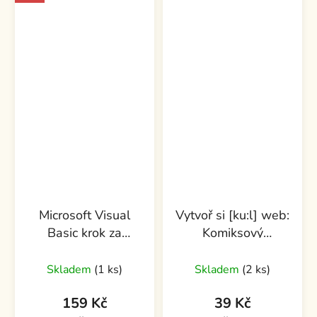
Microsoft Visual
Vytvoř si [ku:l] web:
Basic krok za
Komiksový
krokem
průvodce světem
HTML, CSS a
Skladem
(1 ks)
Skladem
(2 ks)
WordPressu
159 Kč
39 Kč