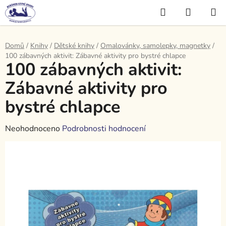
Přejít
Hledat
NÁKUP
na
KOŠÍK
obsah
Domů
/
Knihy
/
Dětské knihy
/
Omalovánky, samolepky, magnetky
/
100 zábavných aktivit: Zábavné aktivity pro bystré chlapce
100 zábavných aktivit:
Zábavné aktivity pro
bystré chlapce
Průměrné
Neohodnoceno
Podrobnosti hodnocení
hodnocení
produktu
je
0,0
z
5
hvězdiček.