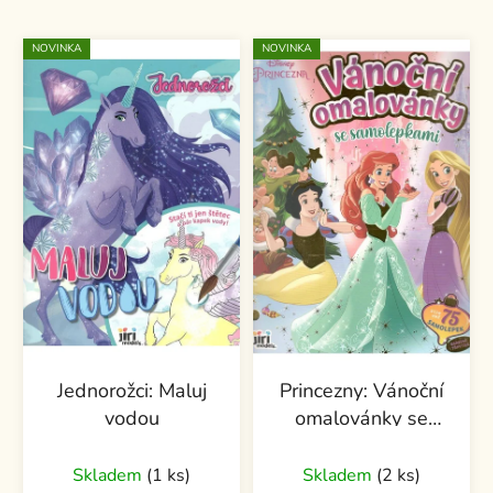
NOVINKA
NOVINKA
Jednorožci: Maluj
Princezny: Vánoční
vodou
omalovánky se
samolepkami
Skladem
(1 ks)
Skladem
(2 ks)